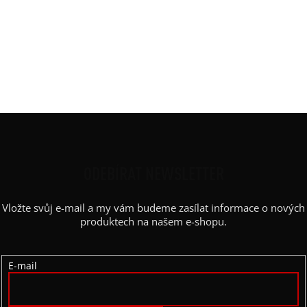
Rukáv
:
dlouhatánský
Střih
:
rovný, vyúžený
Barva potisku
:
dle vybraného
Kapsy
:
ne
Výstřih
:
lodičkový
Z
Á
P
ODEBÍRAT NEWSLETTER
A
Vložte svůj e-mail a my vám budeme zasílat informace o nových
T
produktech na našem e-shopu.
Í
E-mail