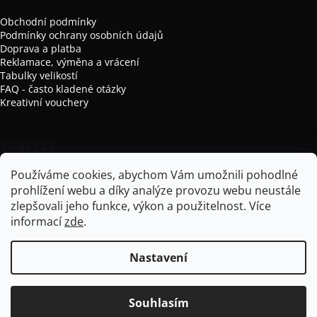
Obchodní podmínky
Podmínky ochrany osobních údajů
Doprava a platba
Reklamace, výměna a vrácení
Tabulky velikostí
FAQ - často kladené otázky
Kreativní vouchery
KONTAKT
Používáme cookies, abychom Vám umožnili pohodlné
info
@
mikela-da-luka.com
prohlížení webu a díky analýze provozu webu neustále
Mikela da Luka
zlepšovali jeho funkce, výkon a použitelnost.
Více
mikela_da_luka
informací
zde
.
Nastavení
Vytvořil Shoptet
Souhlasím