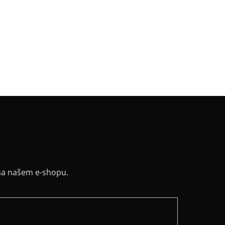
riál
:
JDC elastický bavlněný úplet
k
:
svislý pruh
v
:
bez rukávu
:
balón
řih / Kapuce
:
kulatý
a potisku
:
stříbrná
na našem e-shopu.