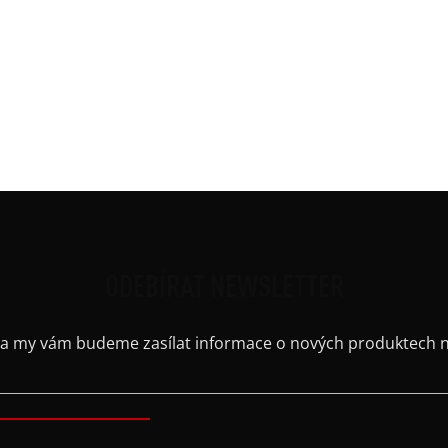
Mate
Potis
Ruká
Střih
Výst
Barv
ODEBÍRAT NEWSLETTER
il a my vám budeme zasílat informace o nových produktech 