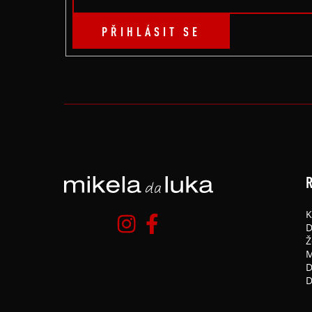
PŘIHLÁSIT SE
R
K
D
Ž
M
D
D