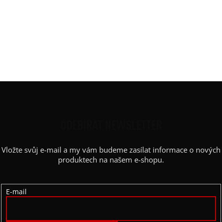
Rukáv
:
spadlý - křídelko, lem
Střih
:
vyúžený
Výstřih / Kapuce
:
kulatý, lem
Barva potisku
:
prossecco
Kapsy
:
ne
Z
Á
P
ODEBÍRAT NEWSLETTER
A
Vložte svůj e-mail a my vám budeme zasílat informace o nových
T
produktech na našem e-shopu.
Í
E-mail