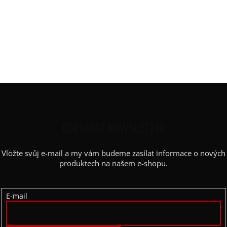
Rukáv
:
spadlý - křídelko, lem
Střih
:
vyúžený
Výstřih / Kapuce
:
kulatý, lem
Barva potisku
:
prossecco
Kapsy
:
ne
Z
Á
P
ODEBÍRAT NEWSLETTER
A
Vložte svůj e-mail a my vám budeme zasílat informace o nových
T
produktech na našem e-shopu.
Í
E-mail