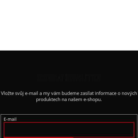
Rukáv
:
spadlý - křídelko, lem
Střih
:
vyúžený
Výstřih / Kapuce
:
kulatý, lem
Barva potisku
:
prossecco
Kapsy
:
ne
Z
Á
P
ODEBÍRAT NEWSLETTER
A
Vložte svůj e-mail a my vám budeme zasílat informace o nových
T
produktech na našem e-shopu.
Í
E-mail