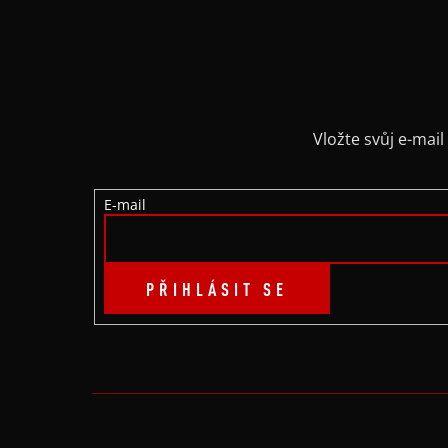
Z
Á
P
A
Vložte svůj e-ma
T
E-mail
Í
PŘIHLÁSIT SE