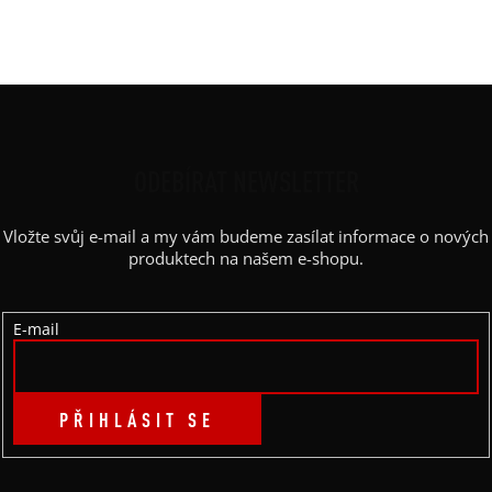
Výstřih / Kapuce
:
lodičkový
Kapsy
:
ne
Z
Á
P
ODEBÍRAT NEWSLETTER
A
Vložte svůj e-mail a my vám budeme zasílat informace o nových
T
produktech na našem e-shopu.
Í
E-mail
PŘIHLÁSIT SE