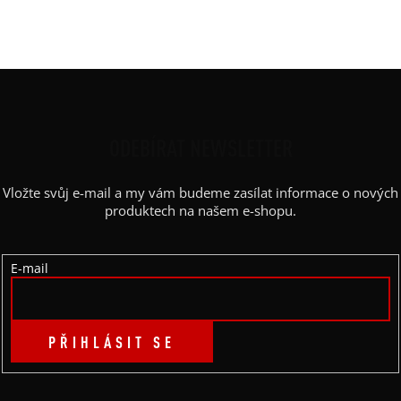
Výstřih / Kapuce
:
lodičkový
Kapsy
:
ne
Z
Á
P
ODEBÍRAT NEWSLETTER
A
Vložte svůj e-mail a my vám budeme zasílat informace o nových
T
produktech na našem e-shopu.
Í
E-mail
PŘIHLÁSIT SE