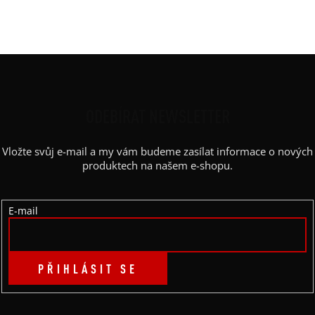
Výstřih / Kapuce
:
lodičkový
Kapsy
:
ne
Z
Á
P
ODEBÍRAT NEWSLETTER
A
Vložte svůj e-mail a my vám budeme zasílat informace o nových
T
produktech na našem e-shopu.
Í
E-mail
PŘIHLÁSIT SE