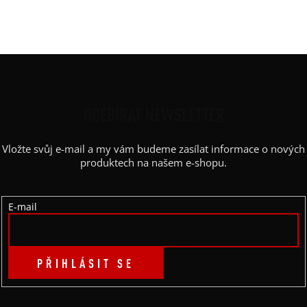
Barva potisku
:
bílá
Kapsy
:
ne
Z
Á
P
ODEBÍRAT NEWSLETTER
A
Vložte svůj e-mail a my vám budeme zasílat informace o nových
T
produktech na našem e-shopu.
Í
E-mail
PŘIHLÁSIT SE