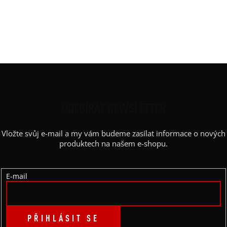
Materiál
:
JDC elastický bavlněný úplet
Rukáv
:
kimono
Střih
:
zavinovací, rozparky, pásek
Výstřih / Kapuce
:
šálový
Z
Á
P
ODEBÍRAT NEWSLETTER
A
Vložte svůj e-mail a my vám budeme zasílat informace o nových
T
produktech na našem e-shopu.
Í
E-mail
PŘIHLÁSIT SE