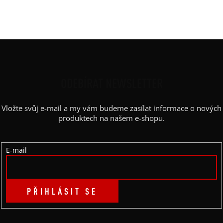
Barva potisku
:
zlatá
Kapsy
:
ne
Z
Á
P
ODEBÍRAT NEWSLETTER
A
Vložte svůj e-mail a my vám budeme zasílat informace o nových
T
produktech na našem e-shopu.
Í
E-mail
PŘIHLÁSIT SE