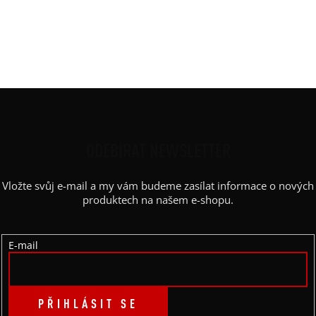
Materiál
:
JDC elastický bavlněný úplet
Rukáv
:
kimono
Střih
:
zavinovací, rozparky, pásek
Výstřih / Kapuce
:
šálový
Z
Á
P
ODEBÍRAT NEWSLETTER
A
Vložte svůj e-mail a my vám budeme zasílat informace o nových
T
produktech na našem e-shopu.
Í
E-mail
PŘIHLÁSIT SE