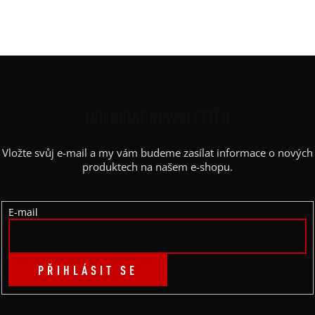
Barva potisku
:
bílá
Kapsy
:
ne
Z
Á
P
ODEBÍRAT NEWSLETTER
A
Vložte svůj e-mail a my vám budeme zasílat informace o nových
T
produktech na našem e-shopu.
Í
E-mail
PŘIHLÁSIT SE