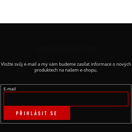
Barva potisku
:
bílá
Kapsy
:
ne
Z
Á
P
ODEBÍRAT NEWSLETTER
A
Vložte svůj e-mail a my vám budeme zasílat informace o nových
T
produktech na našem e-shopu.
Í
E-mail
PŘIHLÁSIT SE