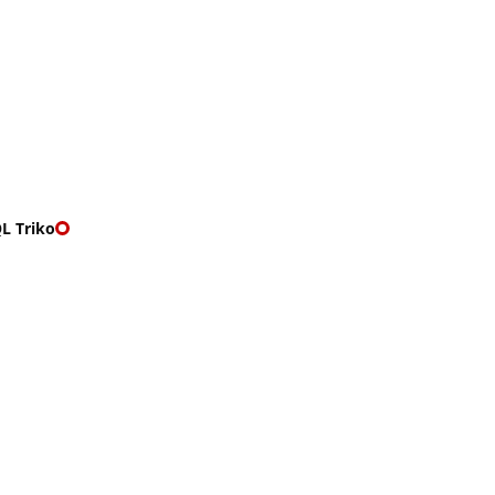
O nás
🎁 Vouchery
VKY
🌹ROMANTIKY
L Triko