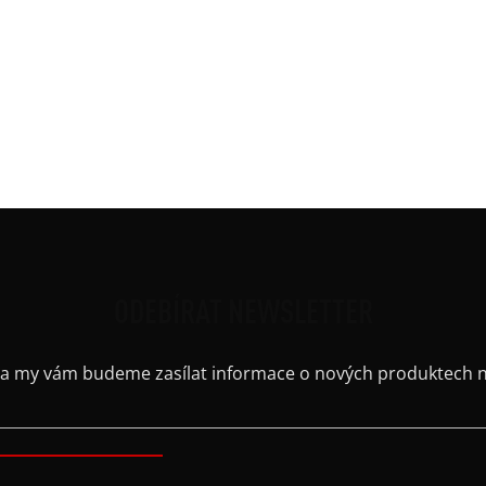
Potis
Ruká
Střih
Výst
Barv
Kaps
ODEBÍRAT NEWSLETTER
il a my vám budeme zasílat informace o nových produktech 