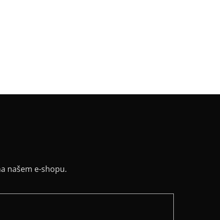
k
:
čtyřúhelník
v
:
3/4 rukáv
:
netopýr
řih / Kapuce
:
lodičkový
a potisku
:
zlatá
y
:
ne
na našem e-shopu.