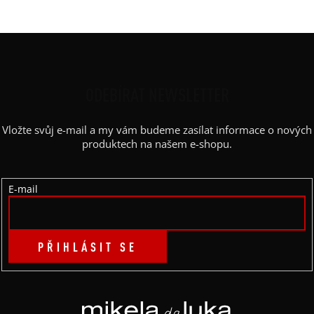
Z
Á
P
ODEBÍRAT NEWSLETTER
A
Vložte svůj e-mail a my vám budeme zasílat informace o nových
T
produktech na našem e-shopu.
Í
E-mail
PŘIHLÁSIT SE