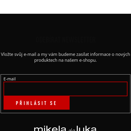
Z
Á
P
ODEBÍRAT NEWSLETTER
A
Vložte svůj e-mail a my vám budeme zasílat informace o nových
T
produktech na našem e-shopu.
Í
E-mail
PŘIHLÁSIT SE