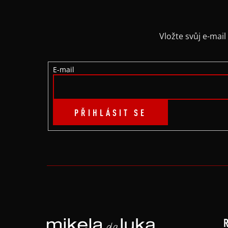
P
A
Vložte svůj e-ma
T
E-mail
Í
PŘIHLÁSIT SE
R