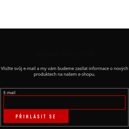
Barva potisku
:
černá
Kapsy
:
ne
Z
Á
P
ODEBÍRAT NEWSLETTER
A
Vložte svůj e-mail a my vám budeme zasílat informace o nových
T
produktech na našem e-shopu.
Í
E-mail
PŘIHLÁSIT SE