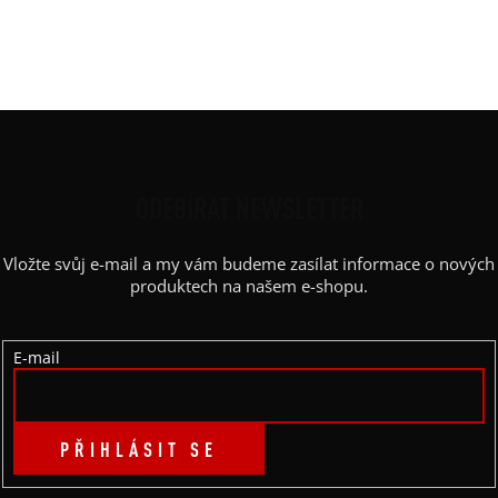
Barva potisku
:
černá
Kapsy
:
ne
Z
Á
P
ODEBÍRAT NEWSLETTER
A
Vložte svůj e-mail a my vám budeme zasílat informace o nových
T
produktech na našem e-shopu.
Í
E-mail
PŘIHLÁSIT SE