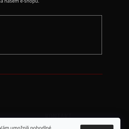
na našem e-shopu.
KONTAKT
dajů
 Vám umožnili pohodlné