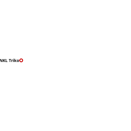
O nás
🎁 Vouchery
VKY
🌹ROMANTIKY
NKL Triko
O