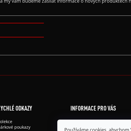
il a my vám budeme zasílat informace o nových produktech 
YCHLÉ ODKAZY
INFORMACE PRO VÁS
olekce
Obchodní podmínky
árkové poukazy
Podmínky ochrany osobních ú
Používáme cookies, abychom