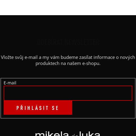
Z
Á
P
ODEBÍRAT NEWSLETTER
A
Vložte svůj e-mail a my vám budeme zasílat informace o nových
T
produktech na našem e-shopu.
Í
E-mail
PŘIHLÁSIT SE