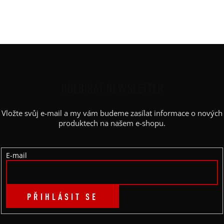
Kapsy
:
ne
Výstřih
:
kulatý
Z
Á
P
ODEBÍRAT NEWSLETTER
A
Vložte svůj e-mail a my vám budeme zasílat informace o nových
T
produktech na našem e-shopu.
Í
E-mail
PŘIHLÁSIT SE