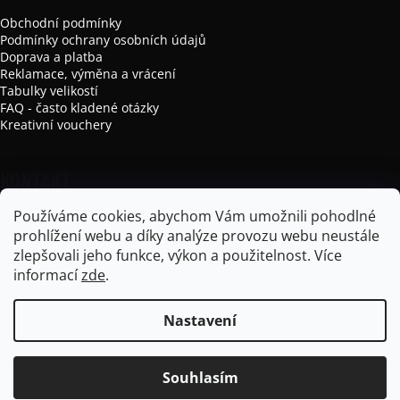
Obchodní podmínky
Podmínky ochrany osobních údajů
Doprava a platba
Reklamace, výměna a vrácení
Tabulky velikostí
FAQ - často kladené otázky
Kreativní vouchery
KONTAKT
Používáme cookies, abychom Vám umožnili pohodlné
info
@
mikela-da-luka.com
prohlížení webu a díky analýze provozu webu neustále
Mikela da Luka
zlepšovali jeho funkce, výkon a použitelnost.
Více
mikela_da_luka
informací
zde
.
Nastavení
Vytvořil Shoptet
Souhlasím
Copyright 2026
Mikela da Luka
. Všechna práva vyhrazena.