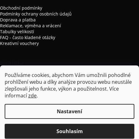
Obchodní podmínky
Podmínky ochrany osobních údajů
Doprava a platba
Reklamace, výměna a vrácení
Tabulky velikostí
FAQ - často kladené otázky
Kreativní vouchery
KONTAKT
Používáme cookies, abychom Vám umožnili pohodlné
info
@
mikela-da-luka.com
prohlížení webu a díky analýze provozu webu neustále
Mikela da Luka
zlepšovali jeho funkce, výkon a použitelnost.
Více
mikela_da_luka
informací
zde
.
Nastavení
Vytvořil Shoptet
Souhlasím
Copyright 2026
Mikela da Luka
. Všechna práva vyhrazena.