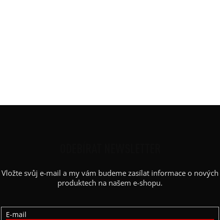
Délka
:
MIDI 110 cm / 120 cm
Materiál
:
JDC elastický bavlněný úplet
Potisk
:
hashtag #
Rukáv
:
bez rukávu
Střih
:
balón
Výstřih / Kapuce
:
kulatý
Barva potisku
:
bílá
Z
Á
P
ODEBÍRAT NEWSLETTER
A
Vložte svůj e-mail a my vám budeme zasílat informace o nových
T
produktech na našem e-shopu.
Í
E-mail