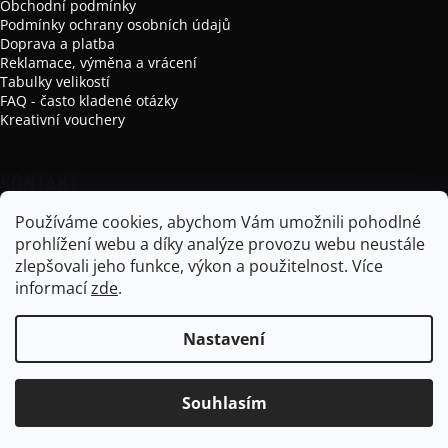
Obchodní podmínky
Podmínky ochrany osobních údajů
Doprava a platba
Reklamace, výměna a vrácení
Tabulky velikostí
FAQ - často kladené otázky
Kreativní vouchery
KONTAKT
Používáme cookies, abychom Vám umožnili pohodlné
info
@
mikela-da-luka.com
prohlížení webu a díky analýze provozu webu neustále
Mikela da Luka
zlepšovali jeho funkce, výkon a použitelnost.
Více
mikela_da_luka
informací
zde
.
Nastavení
Vytvořil Shoptet
Souhlasím
Copyright 2026
Mikela da Luka
. Všechna práva vyhrazena.