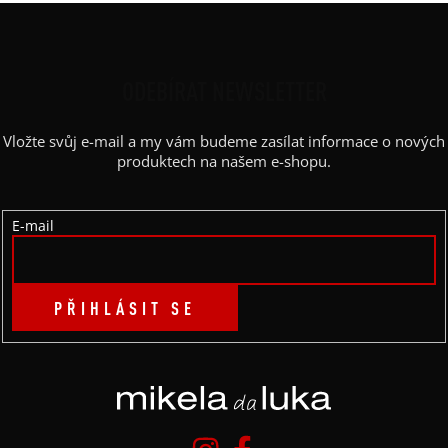
Z
Á
P
ODEBÍRAT NEWSLETTER
A
Vložte svůj e-mail a my vám budeme zasílat informace o nových
T
produktech na našem e-shopu.
Í
E-mail
PŘIHLÁSIT SE