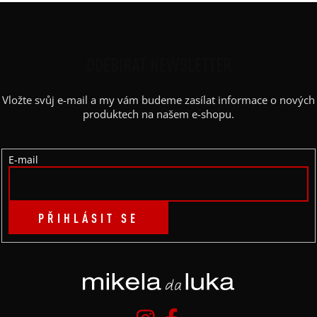
Z
Á
P
ODEBÍRAT NEWSLETTER
A
Vložte svůj e-mail a my vám budeme zasílat informace o nových
T
produktech na našem e-shopu.
Í
E-mail
PŘIHLÁSIT SE