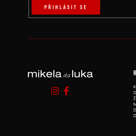
PŘIHLÁSIT SE
R
K
D
Ž
M
D
D