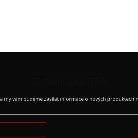
Potis
řih
Ruká
Střih
Výst
Barv
ODEBÍRAT NEWSLETTER
il a my vám budeme zasílat informace o nových produktech 