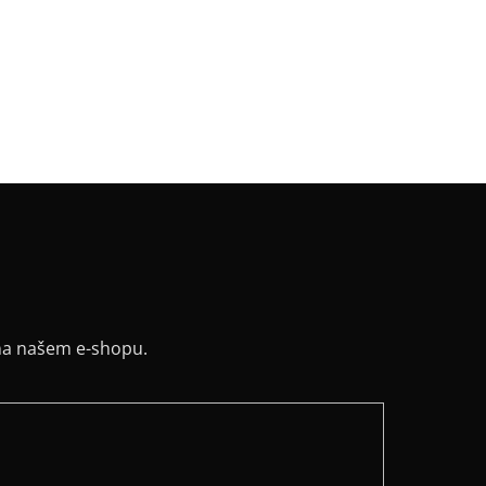
k
:
široký vodorovný pruh
v
:
spadlý
:
Mírná A silueta
řih / Kapuce
:
lodičkový
a potisku
:
bílá
na našem e-shopu.