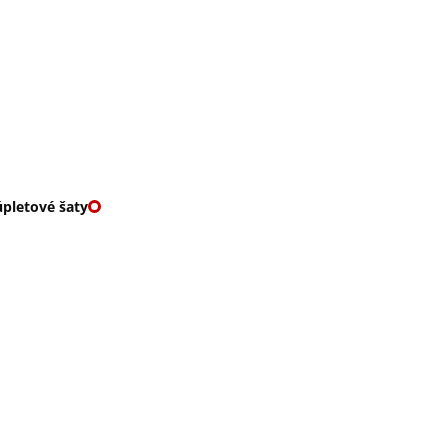
O nás
🎁 Vouchery
VKY
🌹ROMANTIKY
pletové šaty
OVÉ ŠATY