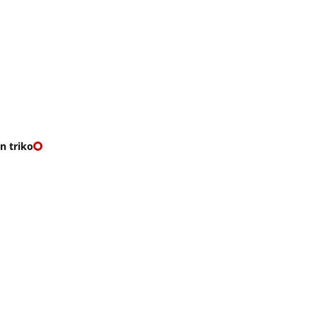
O nás
🎁 Vouchery
VKY
🌹ROMANTIKY
n triko
RIKO