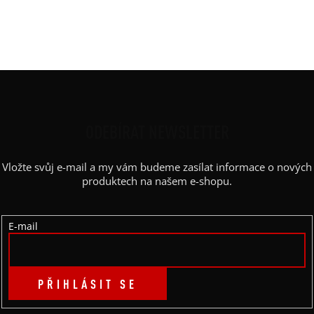
Výstřih / Kapuce
:
lodičkový
Barva potisku
:
černá
Z
Á
P
ODEBÍRAT NEWSLETTER
A
Vložte svůj e-mail a my vám budeme zasílat informace o nových
T
produktech na našem e-shopu.
Í
E-mail
PŘIHLÁSIT SE