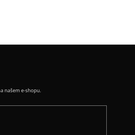
:
vyúžený
řih / Kapuce
:
lodičkový
a potisku
:
bílá
y
:
ne
na našem e-shopu.