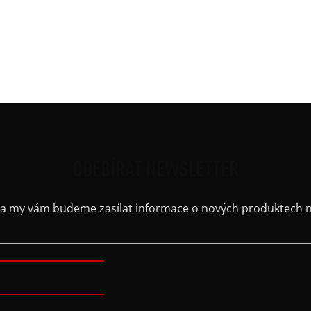
Střih
Výst
Barv
Kaps
ODEBÍRAT NEWSLETTER
il a my vám budeme zasílat informace o nových produktech 