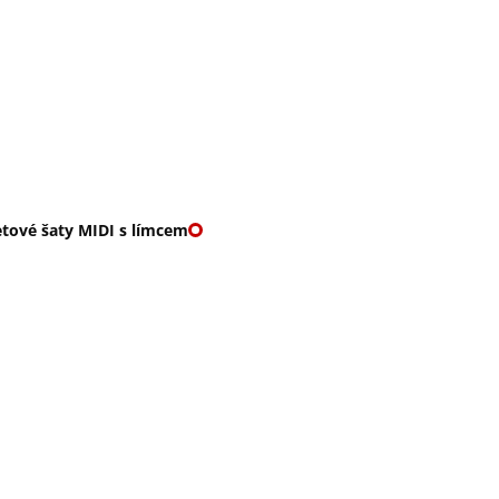
O nás
🎁 Vouchery
VKY
🌹ROMANTIKY
tové šaty MIDI s límcem
 ŠATY MIDI S LÍMCE