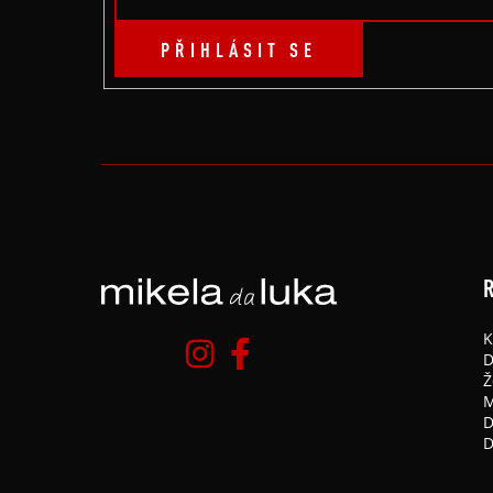
PŘIHLÁSIT SE
R
K
D
Ž
M
D
D