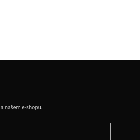
riál
:
JDC elastický bavlněný úplet
k
:
rovná se
v
:
bez rukávu
:
projmutý, rozparek
řih / Kapuce
:
límec
a potisku
:
černá
na našem e-shopu.