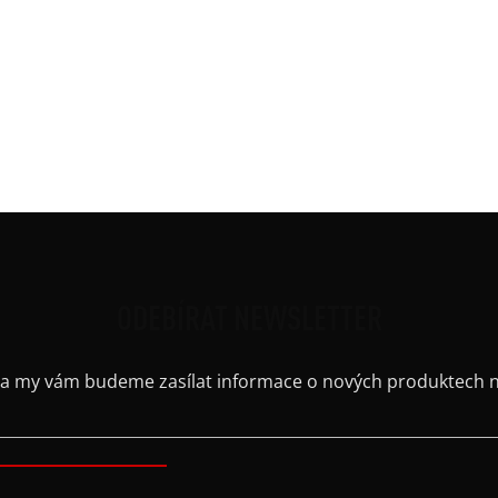
Mate
Potis
Ruká
Střih
Výst
Barv
ODEBÍRAT NEWSLETTER
il a my vám budeme zasílat informace o nových produktech 