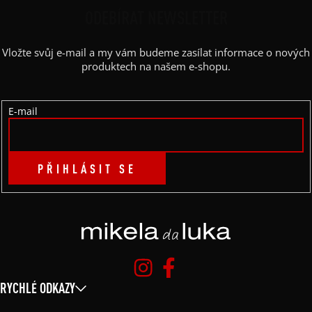
P
ODEBÍRAT NEWSLETTER
A
Vložte svůj e-mail a my vám budeme zasílat informace o nových
T
produktech na našem e-shopu.
Í
E-mail
PŘIHLÁSIT SE
RYCHLÉ ODKAZY