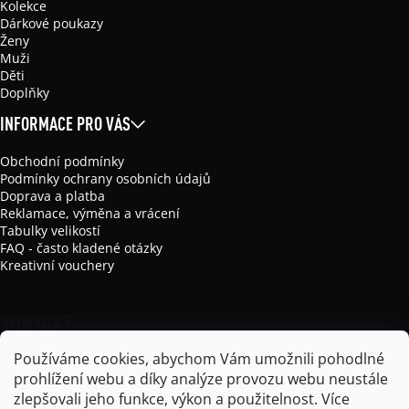
Kolekce
Dárkové poukazy
Ženy
Muži
Děti
Doplňky
INFORMACE PRO VÁS
Obchodní podmínky
Podmínky ochrany osobních údajů
Doprava a platba
Reklamace, výměna a vrácení
Tabulky velikostí
FAQ - často kladené otázky
Kreativní vouchery
KONTAKT
Používáme cookies, abychom Vám umožnili pohodlné
info
@
mikela-da-luka.com
prohlížení webu a díky analýze provozu webu neustále
Mikela da Luka
zlepšovali jeho funkce, výkon a použitelnost.
Více
mikela_da_luka