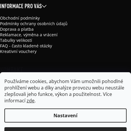
INFORMACE PRO VÁS
Obchodní podmínky
Podmínky ochrany osobních údajů
Doprava a platba
Reklamace, výměna a vrácení
Tabulky velikostí
FAQ - často kladené otázky
Kreativní vouchery
KONTAKT
Používáme cookies, abychom Vám umožnili pohodlné
info
@
mikela-da-luka.com
prohlížení webu a díky analýze provozu webu neustále
Mikela da Luka
zlepšovali jeho funkce, výkon a použitelnost.
Více
mikela_da_luka
informací
zde
.
Nastavení
Vytvořil Shoptet