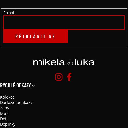
Í
E-mail
PŘIHLÁSIT SE
RYCHLÉ ODKAZY
Kolekce
Dárkové poukazy
Ženy
Muži
Děti
Doplňky