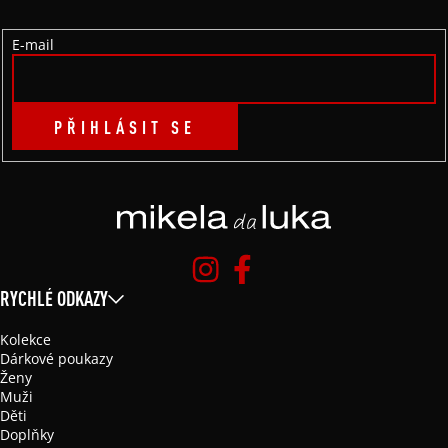
Í
E-mail
PŘIHLÁSIT SE
RYCHLÉ ODKAZY
Kolekce
Dárkové poukazy
Ženy
Muži
Děti
Doplňky