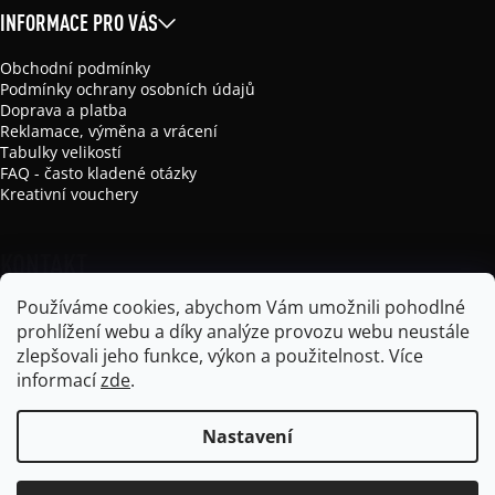
INFORMACE PRO VÁS
Obchodní podmínky
Podmínky ochrany osobních údajů
Doprava a platba
Reklamace, výměna a vrácení
Tabulky velikostí
FAQ - často kladené otázky
Kreativní vouchery
KONTAKT
Používáme cookies, abychom Vám umožnili pohodlné
info
@
mikela-da-luka.com
prohlížení webu a díky analýze provozu webu neustále
Mikela da Luka
zlepšovali jeho funkce, výkon a použitelnost.
Více
mikela_da_luka
informací
zde
.
Nastavení
Vytvořil Shoptet