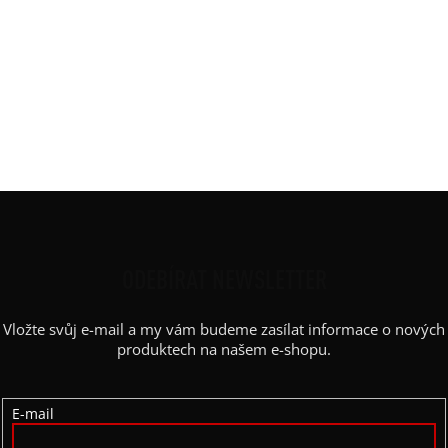
Materiál
:
JDC elastický bavlněný úplet
Rukáv
:
pufffy balónový
Střih
:
projmutý
Výstřih / Kapuce
:
lodičkový
Kapsy
:
ne
Výstřih
:
lodičkový
Z
Á
P
ODEBÍRAT NEWSLETTER
A
Vložte svůj e-mail a my vám budeme zasílat informace o nových
T
produktech na našem e-shopu.
Í
E-mail