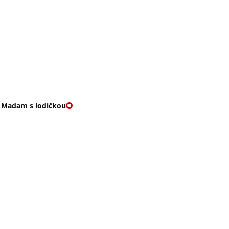
O nás
🎁 Vouchery
VKY
🌹ROMANTIKY
 Madam s lodičkou
ADAM S LODIČKOU