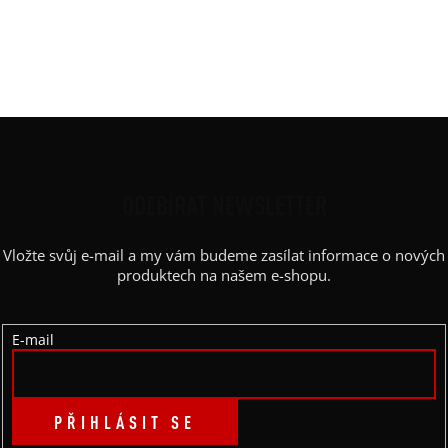
Výstřih / Kapuce
:
lodičkový
Barva potisku
:
champagne
Kapsy
:
ne
Z
Á
P
ODEBÍRAT NEWSLETTER
A
Vložte svůj e-mail a my vám budeme zasílat informace o nových
T
produktech na našem e-shopu.
Í
E-mail
PŘIHLÁSIT SE