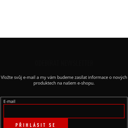
Rukáv
:
spadlý
Střih
:
vyúžený
Výstřih / Kapuce
:
lodičkový
Barva potisku
:
korál
Z
Á
P
ODEBÍRAT NEWSLETTER
A
Vložte svůj e-mail a my vám budeme zasílat informace o nových
T
produktech na našem e-shopu.
Í
E-mail
PŘIHLÁSIT SE