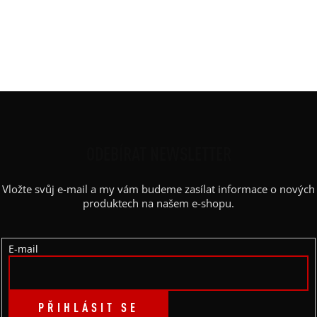
Rukáv
:
dlouhý
Výstřih / Kapuce
:
kulatý
Barva potisku
:
černá
Kapsy
:
ne
Z
Á
P
ODEBÍRAT NEWSLETTER
A
Vložte svůj e-mail a my vám budeme zasílat informace o nových
T
produktech na našem e-shopu.
Í
E-mail
PŘIHLÁSIT SE