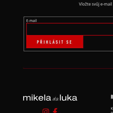
A
Vložte svůj e-ma
T
E-mail
Í
PŘIHLÁSIT SE
R
K