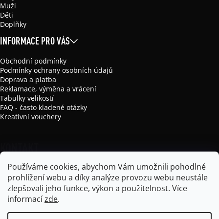
Muži
Děti
Doplňky
INFORMACE PRO VÁS
Obchodní podmínky
Podmínky ochrany osobních údajů
Doprava a platba
Reklamace, výměna a vrácení
Tabulky velikostí
FAQ - často kladené otázky
Kreativní vouchery
KONTAKT
Používáme cookies, abychom Vám umožnili pohodlné
info
@
mikela-da-luka.com
prohlížení webu a díky analýze provozu webu neustále
Mikela da Luka
zlepšovali jeho funkce, výkon a použitelnost.
Více
mikela_da_luka
informací
zde
.