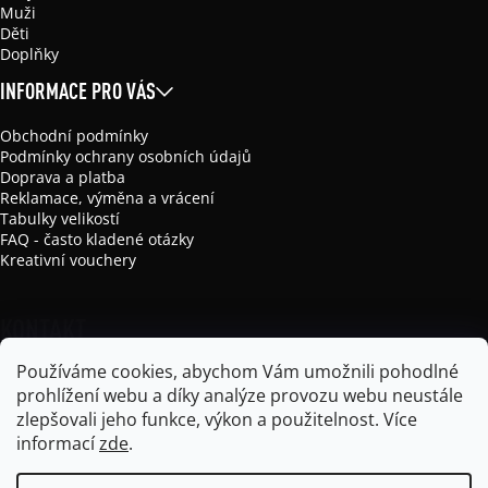
Muži
Děti
Doplňky
INFORMACE PRO VÁS
Obchodní podmínky
Podmínky ochrany osobních údajů
Doprava a platba
Reklamace, výměna a vrácení
Tabulky velikostí
FAQ - často kladené otázky
Kreativní vouchery
KONTAKT
Používáme cookies, abychom Vám umožnili pohodlné
info
@
mikela-da-luka.com
prohlížení webu a díky analýze provozu webu neustále
Mikela da Luka
zlepšovali jeho funkce, výkon a použitelnost.
Více
mikela_da_luka
informací
zde
.