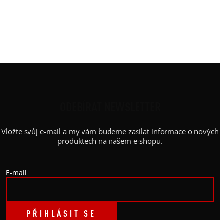
Rukáv
:
dlouhý
Výstřih / Kapuce
:
kulatý
Barva potisku
:
černá
Kapsy
:
ne
Z
Á
P
ODEBÍRAT NEWSLETTER
A
Vložte svůj e-mail a my vám budeme zasílat informace o nových
T
produktech na našem e-shopu.
Í
E-mail
PŘIHLÁSIT SE