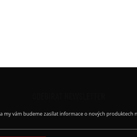
aje začištěné. Kulatý výstřih.
Kate
Barv
Délk
Mate
Ruká
ih
Výst
Kaps
ODEBÍRAT NEWSLETTER
il a my vám budeme zasílat informace o nových produktech 