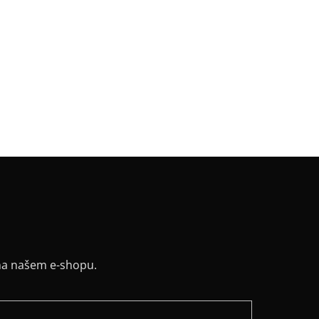
gorie
:
Pro muže
a
:
MB pruh
a
:
krátká 95cm
riál
:
100 % bavlna
v
:
dlouhatánský
řih / Kapuce
:
kulatý
y
:
ne
na našem e-shopu.