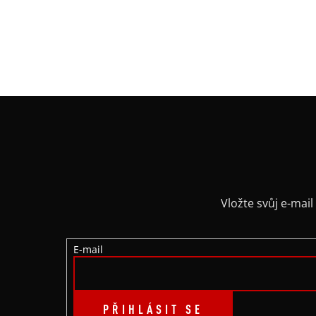
Materiál
: tlustá bavlněná teplákovina
Údržba:
prát na 30° naruby
Z
Á
P
A
Vložte svůj e-ma
T
E-mail
Í
PŘIHLÁSIT SE