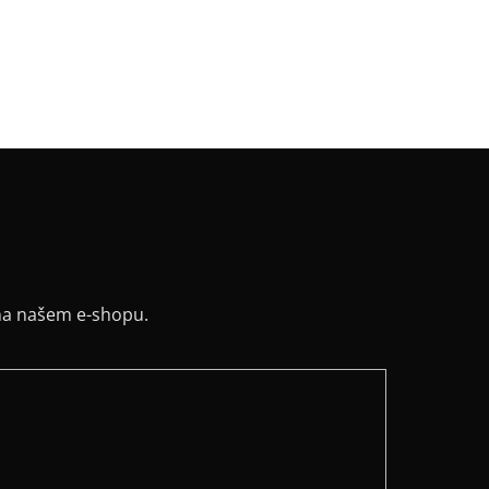
:
basic
řih / Kapuce
:
kapuce
a potisku
:
černá
na našem e-shopu.