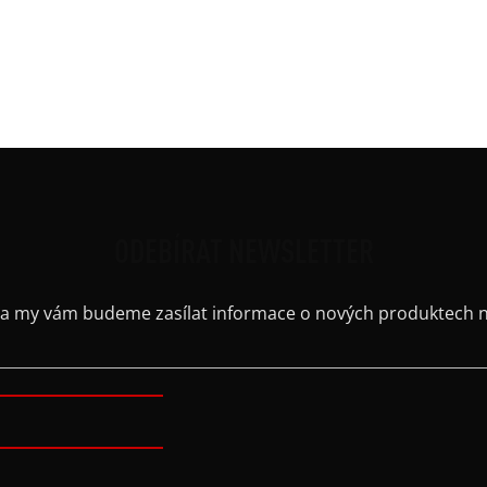
Střih
Výst
Barv
ODEBÍRAT NEWSLETTER
il a my vám budeme zasílat informace o nových produktech 