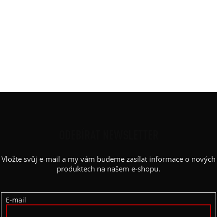
Materiál
:
tlustá bavlněná teplákovina
Potisk
:
široká zebra
Rukáv
:
dlouhý
Střih
:
basic
Výstřih / Kapuce
:
kapuce
Barva potisku
:
černá
Z
Á
P
ODEBÍRAT NEWSLETTER
A
Vložte svůj e-mail a my vám budeme zasílat informace o nových
T
produktech na našem e-shopu.
Í
E-mail